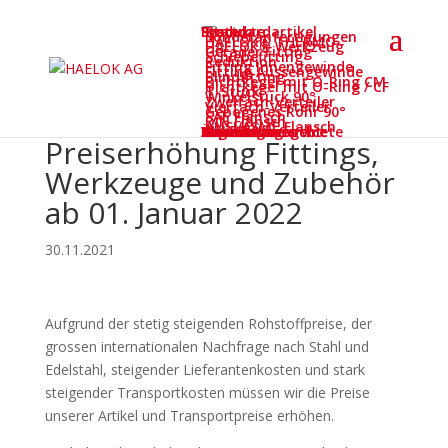
Start
System
Produkte
Standardartikel
Sonderanfertigungen
HAELOK® THERMO
HAELOK® Werkzeug
Gerader Fitting
Schiebefitting
Reduktion
Fitting Innengewinde
Fitting Aussengewinde
Blindfitting
Dichtkegel mit O-Ring CM
Dichtkegel mit O-Ring / CF
T-Stück
Winkelstück 90°
Zweifach-Verteiler
Vierfach-Verteiler
Gebogenes Rohr 90°
SAE Flansch
DIN Flansch
ANSI/ASME Flansch
Anwendungsgebiete
Service
Service-Übersicht
Zertifikate
Downloads
Reparatur-Service
Newsletter
Schulungen
Webinar
Unternehmen
Über uns
Karriere
Kontakt
English
Preiserhöhung Fittings,
Werkzeuge und Zubehör
ab 01. Januar 2022
30.11.2021
Aufgrund der stetig steigenden Rohstoffpreise, der
grossen internationalen Nachfrage nach Stahl und
Edelstahl, steigender Lieferantenkosten und stark
steigender Transportkosten müssen wir die Preise
unserer Artikel und Transportpreise erhöhen.